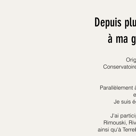
Depuis pl
à ma g
Orig
Conservatoire
Parallèlement 
e
Je suis 
J'ai parti
Rimouski, Riv
ainsi qu'à Terre