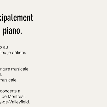
cipalement
 piano.
no au
'où je détiens
riture musicale
t.
musicale.
-concerts à
e de Montréal,
y-de-Valleyfield.